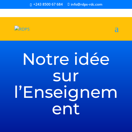
+243 8500 67 684
info@rdps-rdc.com
Notre idée
sur
l’Enseignem
ent