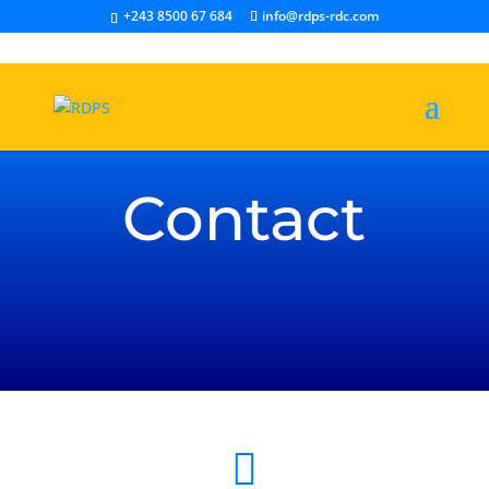
+243 8500 67 684
info@rdps-rdc.com
Contact
DONNER
