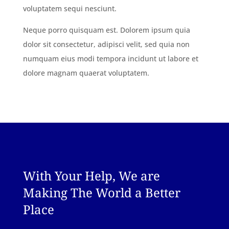
voluptatem sequi nesciunt.
Neque porro quisquam est. Dolorem ipsum quia
dolor sit consectetur, adipisci velit, sed quia non
numquam eius modi tempora incidunt ut labore et
dolore magnam quaerat voluptatem.
With Your Help, We are
Making The World a Better
Place