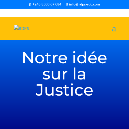
+243 8500 67 684
info@rdps-rdc.com
Notre idée
sur la
Justice
DONNER