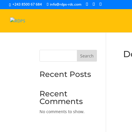
+243 8500 67 684
info@rdps-rdc.com
D
Search
Recent Posts
Recent
Comments
No comments to show.